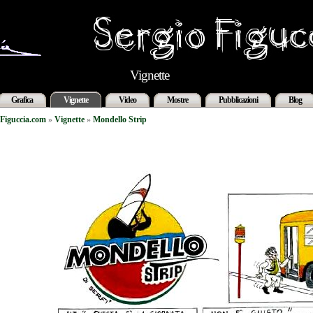
Vignette
Grafica
Vignette
Video
Mostre
Pubblicazioni
Blog
Figuccia.com
»
Vignette
»
Mondello Strip