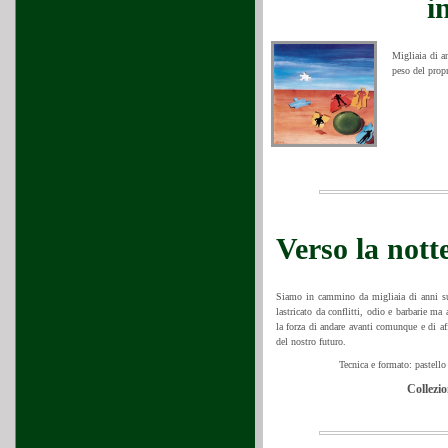
i
Migliaia di a
peso del propr
Verso la not
Siamo in cammino da migliaia di anni sull
lastricato da conflitti, odio e barbarie ma
la forza di andare avanti comunque e di af
del nostro futuro.
Tecnica e formato: pastello
Collezio