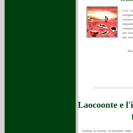
Cosi' c
eterogen
comunion
original
scomporsi
non rius
tale, esis
Tecn
Laocoonte e l
Gonfiata al silicone, la strisciante realta'