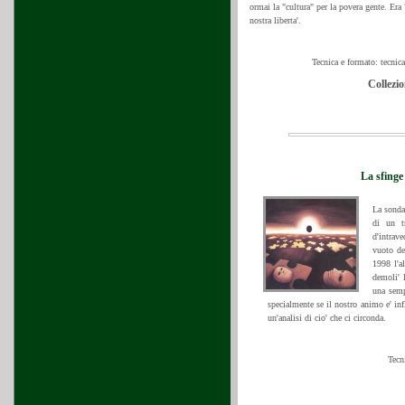
ormai la "cultura" per la povera gente. Era
nostra liberta'.
Tecnica e formato: tecnica
Collezio
La sfing
La sonda
di un t
d'intrav
vuoto del
1998 l'a
demoli' l
una sempl
specialmente se il nostro animo e' in
un'analisi di cio' che ci circonda.
Tecn