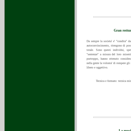
Gran rottur
Da sempre la societa' e' "condita" da
autoconvincimento, ritengono di posse
totale. Sono questi individui, spe
"sentenze" a misura del loro miser
purtroppo, hanno ottenuto consider
nella gente la volonta' di rompere gli
libero e oggettivo.
Tecnica e formato: tecnica mis
La musi