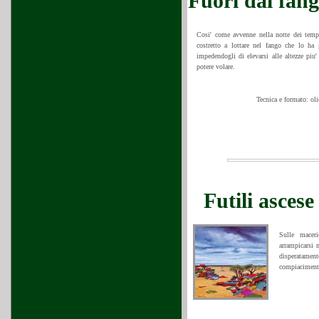
Fuori dal fan
Cosi' come avvenne nella notte dei temp
costretto a lottare nel fango che lo ha
impedendogli di elevarsi alle altezze piu'
potere volare.
Tecnica e formato: o
Futili asces
Sulle maceri
arrampicarsi 
disperatamen
compiacimento