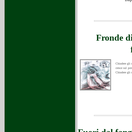
Disp
Fronde d
Chiudere gli o
cresce sul pot
Chiudere gli o