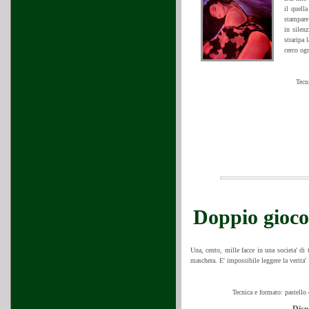
il quell
stampare
in silen
straripa 
cerco ogn
Tecn
Doppio gioco
Una, cento, mille facce in una societa' di 
maschera. E' impossibile leggere la verita' f
Tecnica e formato: pastello