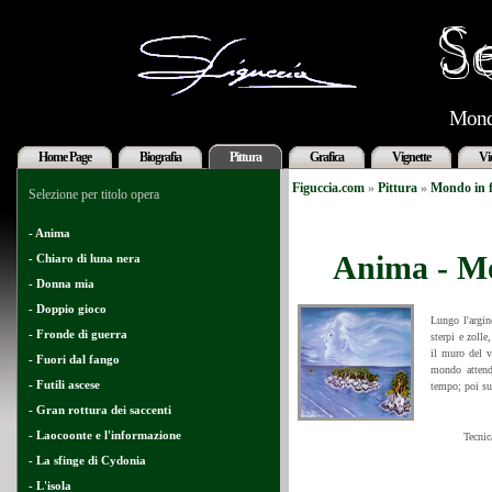
Mond
Home Page
Biografia
Pittura
Grafica
Vignette
Vi
Figuccia.com
»
Pittura
»
Mondo in 
Selezione per titolo opera
- Anima
Anima - M
- Chiaro di luna nera
- Donna mia
- Doppio gioco
Lungo l'argin
- Fronde di guerra
sterpi e zolle
il muro del v
- Fuori dal fango
mondo attende
- Futili ascese
tempo; poi sul
- Gran rottura dei saccenti
- Laocoonte e l'informazione
Tecnic
- La sfinge di Cydonia
- L'isola