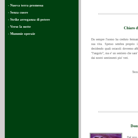
- Nuova terra promessa
- Senza cuore
- Strike arroganza di potere
- Verso la notte
Chiaro d
- Mummie operaie
Da sempre l'uomo ha creduto fermam
sua vita. Spesso sembra proprio il
decidendo quali ostacoli dovremo affro
"l'angolo"; ma e' un sentiero che sara'
dai nostri sentimenti piu' veri.
Tecn
Donn
Dal mio c