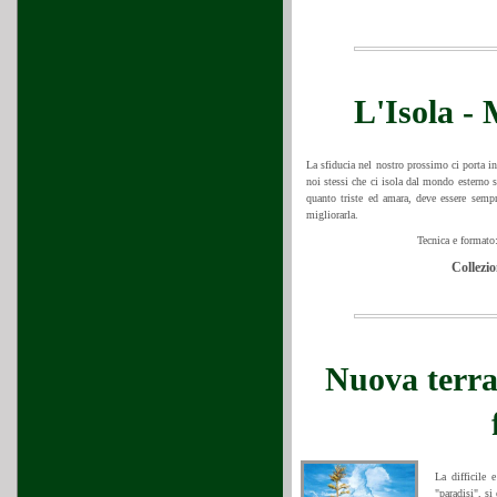
L'Isola -
La sfiducia nel nostro prossimo ci porta i
noi stessi che ci isola dal mondo esterno s
quanto triste ed amara, deve essere sempr
migliorarla.
Tecnica e formato:
Collezio
Nuova terra
La difficile 
"paradisi", si