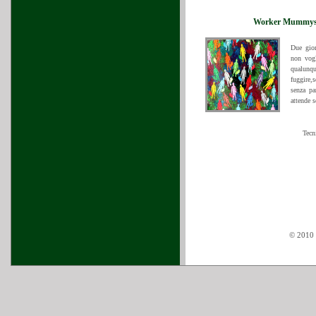
Worker Mummys 
Due gior
non vogl
qualunq
fuggire,
senza pa
attende 
Tecn
© 2010 